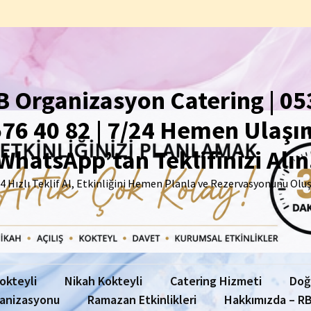
B Organizasyon Catering | 05
76 40 82 | 7/24 Hemen Ulaşın
WhatsApp’tan Teklifinizi Alın
4 Hızlı Teklif Al, Etkinliğini Hemen Planla ve Rezervasyonunu Olu
Kokteyli
Nikah Kokteyli
Catering Hizmeti
Doğ
anizasyonu
Ramazan Etkinlikleri
Hakkımızda – RB