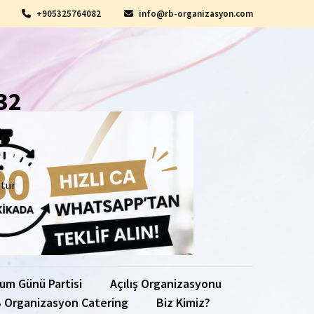
+905325764082
info@rb-organizasyon.com
32
,
.
ştur
um Günü Partisi
Açılış Organizasyonu
 Organizasyon Catering
Biz Kimiz?