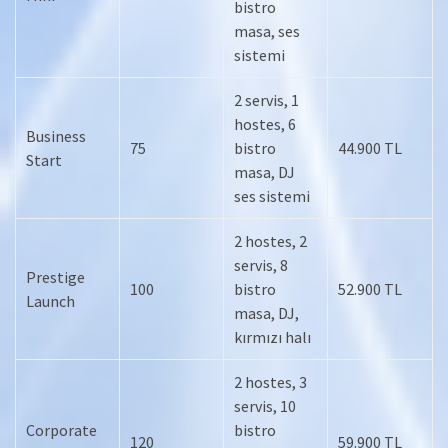
bistro
masa, ses
sistemi
2 servis, 1
hostes, 6
Business
75
bistro
44.900 TL
Start
masa, DJ
ses sistemi
2 hostes, 2
servis, 8
Prestige
100
bistro
52.900 TL
Launch
masa, DJ,
kırmızı halı
2 hostes, 3
servis, 10
Corporate
bistro
120
59.900 TL