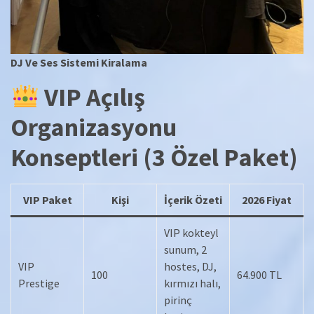
DJ Ve Ses Sistemi Kiralama
VIP Açılış
Organizasyonu
Konseptleri (3 Özel Paket)
VIP Paket
Kişi
İçerik Özeti
2026 Fiyat
VIP kokteyl
sunum, 2
VIP
hostes, DJ,
100
64.900 TL
Prestige
kırmızı halı,
pirinç