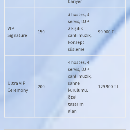
bariyer
3 hostes, 3
servis, DJ +
VIP
2 kişilik
150
99.900 TL
Signature
canlı müzik,
konsept
süsleme
4 hostes, 4
servis, DJ +
canlı müzik,
Ultra VIP
sahne
200
129.900 TL
Ceremony
kurulumu,
özel
tasarım
alan