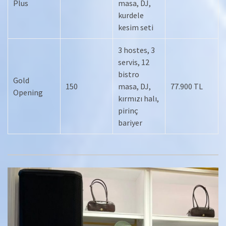
Plus
masa, DJ,
kurdele
kesim seti
3 hostes, 3
servis, 12
bistro
Gold
150
masa, DJ,
77.900 TL
Opening
kırmızı halı,
pirinç
bariyer