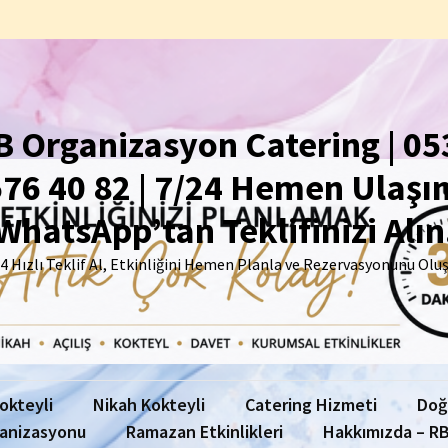
B Organizasyon Catering | 05
76 40 82 | 7/24 Hemen Ulaşın
WhatsApp’tan Teklifinizi Alın
4 Hızlı Teklif Al, Etkinliğini Hemen Planla ve Rezervasyonunu Olu
Kokteyli
Nikah Kokteyli
Catering Hizmeti
Doğ
anizasyonu
Ramazan Etkinlikleri
Hakkımızda – RB