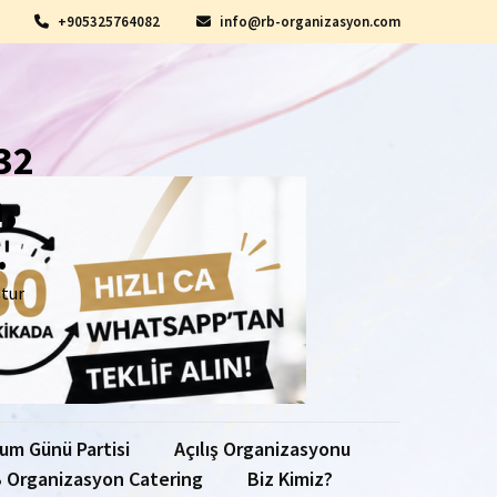
+905325764082
info@rb-organizasyon.com
32
,
.
ştur
um Günü Partisi
Açılış Organizasyonu
 Organizasyon Catering
Biz Kimiz?