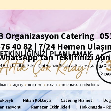
B Organizasyon Catering | 05
76 40 82 | 7/24 Hemen Ulaşın
WhatsApp’tan Teklifinizi Alın
4 Hızlı Teklif Al, Etkinliğini Hemen Planla ve Rezervasyonunu Olu
Kokteyli
Nikah Kokteyli
Catering Hizmeti
Doğ
anizasyonu
Ramazan Etkinlikleri
Hakkımızda – RB