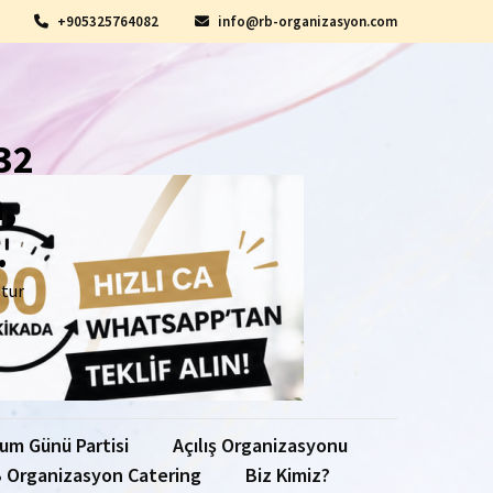
+905325764082
info@rb-organizasyon.com
32
,
.
ştur
um Günü Partisi
Açılış Organizasyonu
 Organizasyon Catering
Biz Kimiz?