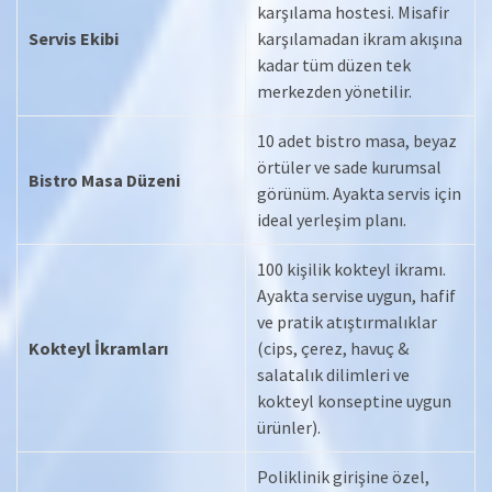
karşılama hostesi. Misafir
Servis Ekibi
karşılamadan ikram akışına
kadar tüm düzen tek
merkezden yönetilir.
10 adet bistro masa, beyaz
örtüler ve sade kurumsal
Bistro Masa Düzeni
görünüm. Ayakta servis için
ideal yerleşim planı.
100 kişilik kokteyl ikramı.
Ayakta servise uygun, hafif
ve pratik atıştırmalıklar
Kokteyl İkramları
(cips, çerez, havuç &
salatalık dilimleri ve
kokteyl konseptine uygun
ürünler).
Poliklinik girişine özel,