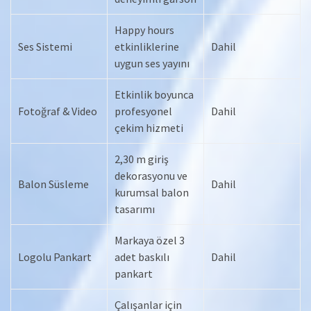
Happy hours
Ses Sistemi
etkinliklerine
Dahil
uygun ses yayını
Etkinlik boyunca
Fotoğraf & Video
profesyonel
Dahil
çekim hizmeti
2,30 m giriş
dekorasyonu ve
Balon Süsleme
Dahil
kurumsal balon
tasarımı
Markaya özel 3
Logolu Pankart
adet baskılı
Dahil
pankart
Çalışanlar için