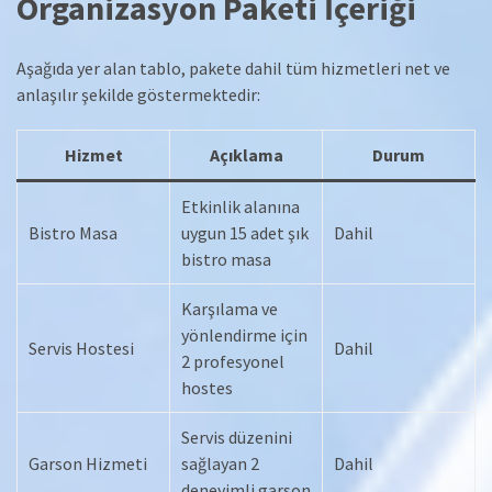
Organizasyon Paketi İçeriği
Aşağıda yer alan tablo, pakete dahil tüm hizmetleri net ve
anlaşılır şekilde göstermektedir:
Hizmet
Açıklama
Durum
Etkinlik alanına
Bistro Masa
uygun 15 adet şık
Dahil
bistro masa
Karşılama ve
yönlendirme için
Servis Hostesi
Dahil
2 profesyonel
hostes
Servis düzenini
Garson Hizmeti
sağlayan 2
Dahil
deneyimli garson