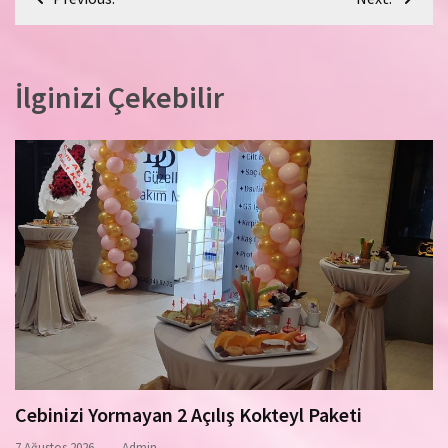
gezinmesi
İlginizi Çekebilir
Cebinizi Yormayan 2 Açılış Kokteyl Paketi
7 Ağustos 2026
Admin