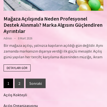
Mağaza Açılışında Neden Profesyonel
Destek Alınmalı? Marka Algısını Güçlendiren
Ayrıntılar
Admin
8 Mart 2026
Bir mağaza açılışı, yalnızca kapıların açıldığı gün değildir. Aynı
zamanda markanızın dışarıya verdiği ilk güçlü mesajdır. Açılış
günü yapılan her tercih; karşılama düzeninden müziğe, ikram
DETAYLARI GÖR
Yazı
1
2
Sonraki
sayfalaması
Açılış Kokteyli
Açılış Organizasyonu