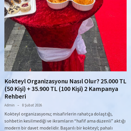
Kokteyl Organizasyonu Nasıl Olur? 25.000 TL
(50 Kişi) + 35.900 TL (100 Kişi) 2 Kampanya
Rehberi
Admin
8 Şubat 2026
Kokteyl organizasyonu; misafirlerin rahatça dolaştığı,
sohbetin kesilmediği ve ikramların “hafif ama düzenli” aktığı
modern bir davet modelidir. Başarılı bir kokteyl; pahalı