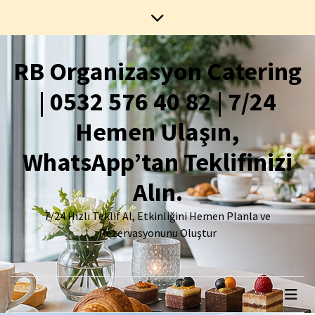
Skip
Skip
to
to
content
content
RB Organizasyon Catering
| 0532 576 40 82 | 7/24
Hemen Ulaşın,
WhatsApp’tan Teklifinizi
Alın.
7/24 Hızlı Teklif Al, Etkinliğini Hemen Planla ve
Rezervasyonunu Oluştur