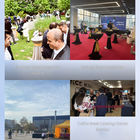
Kurumsal Organizasyonlar
Kokteyl Organizasyonları
İstanbul
Coffee Break Catering Hizmeti
İstanbul