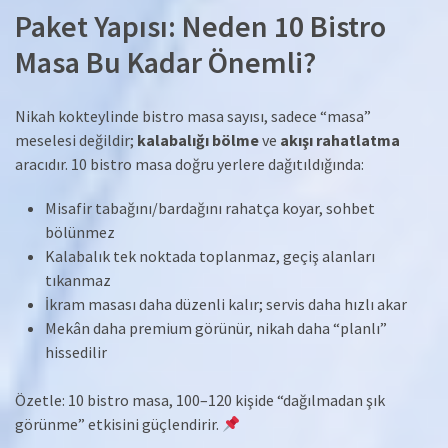
Paket Yapısı: Neden 10 Bistro
Masa Bu Kadar Önemli?
Nikah kokteylinde bistro masa sayısı, sadece “masa”
meselesi değildir;
kalabalığı bölme
ve
akışı rahatlatma
aracıdır. 10 bistro masa doğru yerlere dağıtıldığında:
Misafir tabağını/bardağını rahatça koyar, sohbet
bölünmez
Kalabalık tek noktada toplanmaz, geçiş alanları
tıkanmaz
İkram masası daha düzenli kalır; servis daha hızlı akar
Mekân daha premium görünür, nikah daha “planlı”
hissedilir
Özetle: 10 bistro masa, 100–120 kişide “dağılmadan şık
görünme” etkisini güçlendirir.