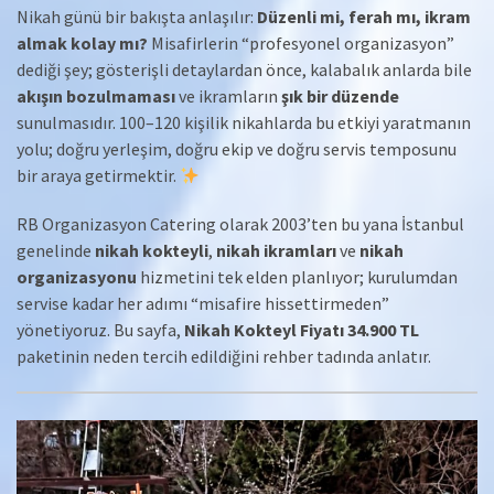
Nikah günü bir bakışta anlaşılır:
Düzenli mi, ferah mı, ikram
almak kolay mı?
Misafirlerin “profesyonel organizasyon”
dediği şey; gösterişli detaylardan önce, kalabalık anlarda bile
akışın bozulmaması
ve ikramların
şık bir düzende
sunulmasıdır. 100–120 kişilik nikahlarda bu etkiyi yaratmanın
yolu; doğru yerleşim, doğru ekip ve doğru servis temposunu
bir araya getirmektir.
RB Organizasyon Catering olarak 2003’ten bu yana İstanbul
genelinde
nikah kokteyli
,
nikah ikramları
ve
nikah
organizasyonu
hizmetini tek elden planlıyor; kurulumdan
servise kadar her adımı “misafire hissettirmeden”
yönetiyoruz. Bu sayfa,
Nikah Kokteyl Fiyatı 34.900 TL
paketinin neden tercih edildiğini rehber tadında anlatır.