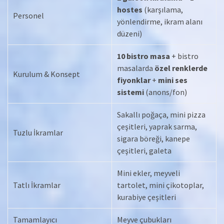
hostes
(karşılama,
Personel
yönlendirme, ikram alanı
düzeni)
10 bistro masa
+ bistro
masalarda
özel renklerde
Kurulum & Konsept
fiyonklar
+
mini ses
sistemi
(anons/fon)
Sakallı poğaça, mini pizza
çeşitleri, yaprak sarma,
Tuzlu İkramlar
sigara böreği, kanepe
çeşitleri, galeta
Mini ekler, meyveli
Tatlı İkramlar
tartolet, mini çikotoplar,
kurabiye çeşitleri
Tamamlayıcı
Meyve çubukları