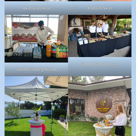
Nikah İkramlıkları
Kokteylli Nikah
Catering Organizasyon
İstanbul Catering Hizmeti