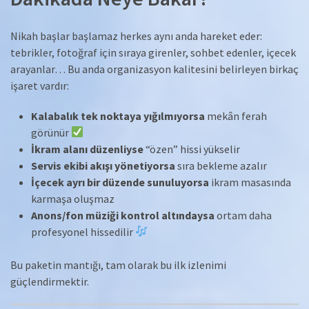
Nikah başlar başlamaz herkes aynı anda hareket eder:
tebrikler, fotoğraf için sıraya girenler, sohbet edenler, içecek
arayanlar… Bu anda organizasyon kalitesini belirleyen birkaç
işaret vardır:
Kalabalık tek noktaya yığılmıyorsa
mekân ferah
görünür
İkram alanı düzenliyse
“özen” hissi yükselir
Servis ekibi akışı yönetiyorsa
sıra bekleme azalır
İçecek ayrı bir düzende sunuluyorsa
ikram masasında
karmaşa oluşmaz
Anons/fon müziği kontrol altındaysa
ortam daha
profesyonel hissedilir
Bu paketin mantığı, tam olarak bu ilk izlenimi
güçlendirmektir.