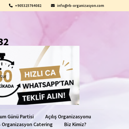
+905325764082
info@rb-organizasyon.com
32
,
.
ştur
um Günü Partisi
Açılış Organizasyonu
 Organizasyon Catering
Biz Kimiz?