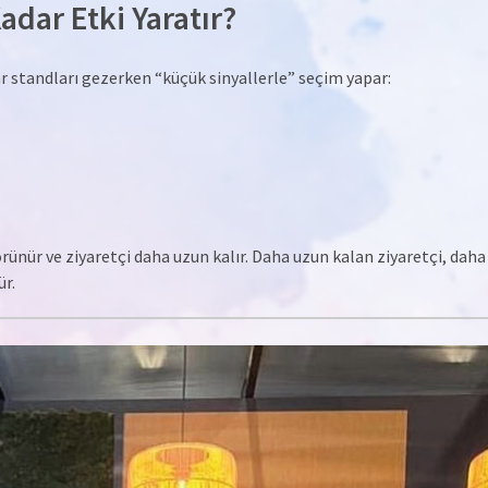
dar Etki Yaratır?
ar standları gezerken “küçük sinyallerle” seçim yapar:
ünür ve ziyaretçi daha uzun kalır. Daha uzun kalan ziyaretçi, daha
ür.