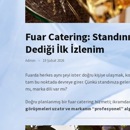
Fuar Catering: Standın
Dediği İlk İzlenim
Admin
19 Şubat 2026
Fuarda herkes aynı şeyi ister: doğru kişiye ulaşmak, k
tam bu noktada devreye girer. Çünkü standınıza gelen 
mı, marka dili var mı?
Doğru planlanmış bir fuar catering hizmeti; ikramdan
görüşmeleri uzatır ve markanın “profesyonel” algı