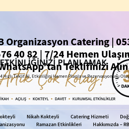
B Organizasyon Catering | 05
76 40 82 | 7/24 Hemen Ulaşın
WhatsApp’tan Teklifinizi Alın
4 Hızlı Teklif Al, Etkinliğini Hemen Planla ve Rezervasyonunu Olu
Kokteyli
Nikah Kokteyli
Catering Hizmeti
Doğ
anizasyonu
Ramazan Etkinlikleri
Hakkımızda – RB