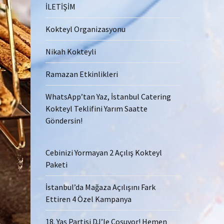
İLETİŞİM
Kokteyl Organizasyonu
Nikah Kokteyli
Ramazan Etkinlikleri
WhatsApp’tan Yaz, İstanbul Catering
Kokteyl Teklifini Yarım Saatte
Göndersin!
Cebinizi Yormayan 2 Açılış Kokteyl
Paketi
İstanbul’da Mağaza Açılışını Fark
Ettiren 4 Özel Kampanya
18. Yaş Partisi DJ’le Coşuyor! Hemen