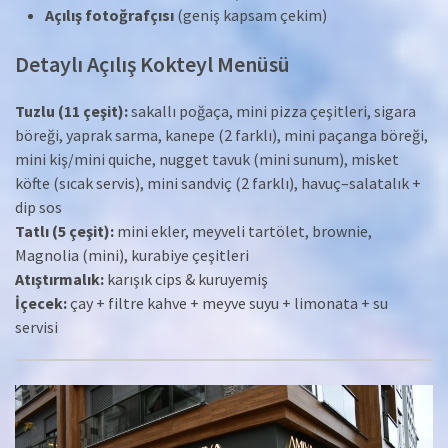
Açılış fotoğrafçısı
(geniş kapsam çekim)
Detaylı Açılış Kokteyl Menüsü
Tuzlu (11 çeşit):
sakallı poğaça, mini pizza çeşitleri, sigara
böreği, yaprak sarma, kanepe (2 farklı), mini paçanga böreği,
mini kiş/mini quiche, nugget tavuk (mini sunum), misket
köfte (sıcak servis), mini sandviç (2 farklı), havuç–salatalık +
dip sos
Tatlı (5 çeşit):
mini ekler, meyveli tartölet, brownie,
Magnolia (mini), kurabiye çeşitleri
Atıştırmalık:
karışık cips & kuruyemiş
İçecek:
çay + filtre kahve + meyve suyu + limonata + su
servisi