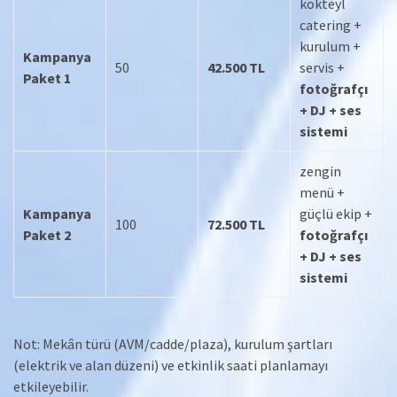
kokteyl
catering +
kurulum +
Kampanya
50
42.500 TL
servis +
Paket 1
fotoğrafçı
+ DJ + ses
sistemi
zengin
menü +
Kampanya
güçlü ekip +
100
72.500 TL
Paket 2
fotoğrafçı
+ DJ + ses
sistemi
Not: Mekân türü (AVM/cadde/plaza), kurulum şartları
(elektrik ve alan düzeni) ve etkinlik saati planlamayı
etkileyebilir.