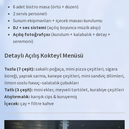
6 adet bistro masa (örtü + düzen)
2 servis personeli
Sunum ekipmanları + içecek masası kurulumu
DJ + ses sistemi
(açılış boyunca müzik akışı)
Açılış fotoğrafçısı
(kurulum + kalabalık + detay +
seremoni)
Detaylı Açılış Kokteyl Menüsü
Tuzlu (7 çeşit):
sakallı poğaça, mini pizza çeşitleri, sigara
böreği, yaprak sarma, kanepe çeşitleri, mini sandviç dilimleri,
limon soslu havuç–salatalık çubukları
Tatlı (3 çeşit):
mini ekler, meyveli tartölet, kurabiye çeşitleri
Atıştırmalık:
karışık cips & kuruyemiş
İçecek:
çay + filtre kahve