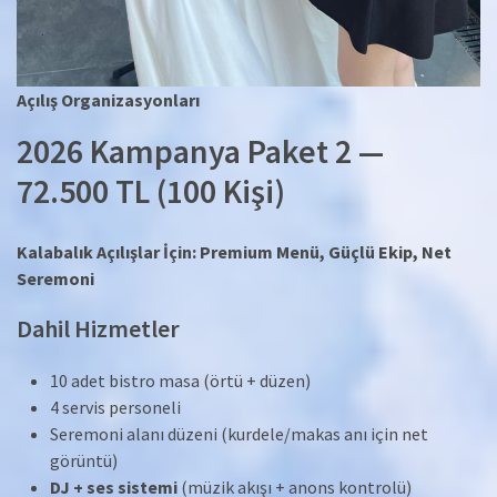
Açılış Organizasyonları
2026 Kampanya Paket 2 —
72.500 TL (100 Kişi)
Kalabalık Açılışlar İçin: Premium Menü, Güçlü Ekip, Net
Seremoni
Dahil Hizmetler
10 adet bistro masa (örtü + düzen)
4 servis personeli
Seremoni alanı düzeni (kurdele/makas anı için net
görüntü)
DJ + ses sistemi
(müzik akışı + anons kontrolü)