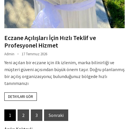
Eczane Açılışları İçin Hızlı Teklif ve
Profesyonel Hizmet
Admin
17 Temmuz 2026
Yeni açılan bir eczane için ilk izlenim, marka bilinirliği ve
müşteri güveni açısından büyük önem taşır. Doğru planlanmış
bir açılış organizasyonu; bulunduğunuz bölgede hızlı
tanınmanızı
DETAYLARI GÖR
Yazı
1
2
3
Sonraki
sayfalaması
Açılış Kokteyli