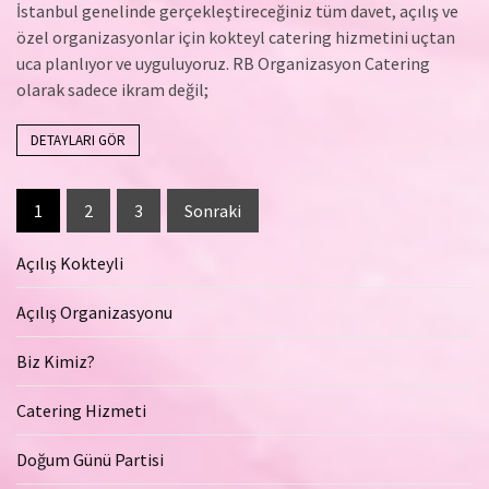
İstanbul genelinde gerçekleştireceğiniz tüm davet, açılış ve
özel organizasyonlar için kokteyl catering hizmetini uçtan
uca planlıyor ve uyguluyoruz. RB Organizasyon Catering
olarak sadece ikram değil;
DETAYLARI GÖR
Yazı
1
2
3
Sonraki
sayfalaması
Açılış Kokteyli
Açılış Organizasyonu
Biz Kimiz?
Catering Hizmeti
Doğum Günü Partisi