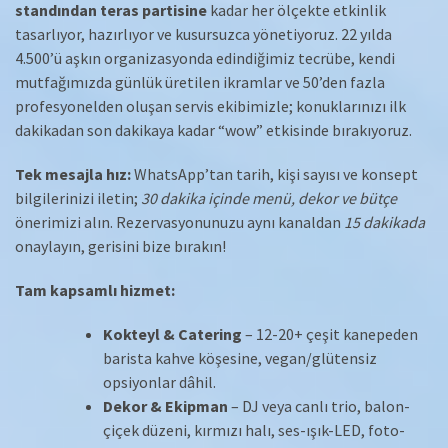
standından teras partisine
kadar her ölçekte etkinlik
tasarlıyor, hazırlıyor ve kusursuzca yönetiyoruz. 22 yılda
4.500’ü aşkın organizasyonda edindiğimiz tecrübe, kendi
mutfağımızda günlük üretilen ikramlar ve 50’den fazla
profesyonelden oluşan servis ekibimizle; konuklarınızı ilk
dakikadan son dakikaya kadar “wow” etkisinde bırakıyoruz.
Tek mesajla hız:
WhatsApp’tan tarih, kişi sayısı ve konsept
bilgilerinizi iletin;
30 dakika içinde menü, dekor ve bütçe
önerimizi alın. Rezervasyonunuzu aynı kanaldan
15 dakikada
onaylayın, gerisini bize bırakın!
Tam kapsamlı hizmet:
Kokteyl & Catering
– 12-20+ çeşit kanepeden
barista kahve köşesine, vegan/glütensiz
opsiyonlar dâhil.
Dekor & Ekipman
– DJ veya canlı trio, balon-
çiçek düzeni, kırmızı halı, ses-ışık-LED, foto-