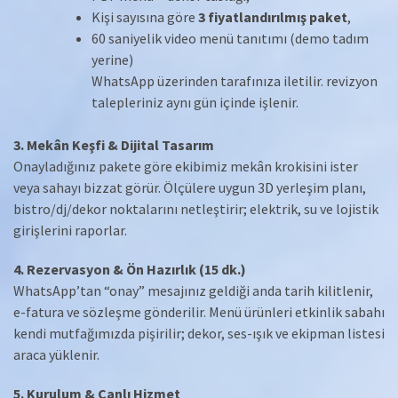
Kişi sayısına göre
3 fiyatlandırılmış paket
,
60 saniyelik video menü tanıtımı (demo tadım
yerine)
WhatsApp üzerinden tarafınıza iletilir. revizyon
talepleriniz aynı gün içinde işlenir.
3. Mekân Keşfi & Dijital Tasarım
Onayladığınız pakete göre ekibimiz mekân krokisini ister
veya sahayı bizzat görür. Ölçülere uygun 3D yerleşim planı,
bistro/dj/dekor noktalarını netleştirir; elektrik, su ve lojistik
girişlerini raporlar.
4. Rezervasyon & Ön Hazırlık (15 dk.)
WhatsApp’tan “onay” mesajınız geldiği anda tarih kilitlenir,
e-fatura ve sözleşme gönderilir. Menü ürünleri etkinlik sabahı
kendi mutfağımızda pişirilir; dekor, ses-ışık ve ekipman listesi
araca yüklenir.
5. Kurulum & Canlı Hizmet