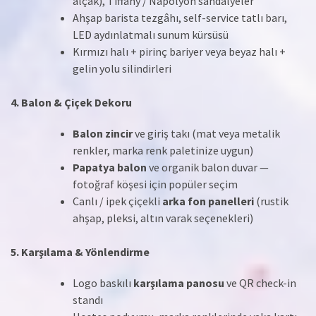
alçak), Tiffany / Napolyon sandalyeler
Ahşap barista tezgâhı, self-service tatlı barı,
LED aydınlatmalı sunum kürsüsü
Kırmızı halı + pirinç bariyer veya beyaz halı +
gelin yolu silindirleri
4. Balon & Çiçek Dekoru
Balon zincir
ve giriş takı (mat veya metalik
renkler, marka renk paletinize uygun)
Papatya balon
ve organik balon duvar —
fotoğraf köşesi için popüler seçim
Canlı / ipek çiçekli
arka fon panelleri
(rustik
ahşap, pleksi, altın varak seçenekleri)
5. Karşılama & Yönlendirme
Logo baskılı
karşılama panosu
ve QR check-in
standı