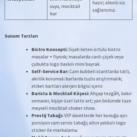
hazır; alkolü siz
suyu, mocktail
sağlarsınız.
bar
Sunum Tarzları
Bistro Konsepti:
Siyah keten örtülü bistro
masalar + fiyonk; masalarda canlı çiçek veya
çubukta logo baskılı mini bayrak.
Self-Service Bar:
Cam kubbeli stantlarda tatlı,
akrilik korumalı barlarda tuzlu atıştırmalık;
etiket kartları alerjen bilgisi içerir.
Barista & Mocktail Köşesi:
Ahşap tezgâh, bakır
semaver, kişiye özel latte art; yan bölümde taze
meyveli mocktail shaker show.
Prestij Tabağı:
VIP davetlerde her konuğa ayrı
porsiyon cam servis tabağı; altın yaldızlı logo
sticker ile markalama.