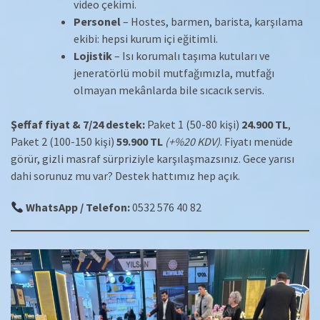
video çekimi.
Personel
– Hostes, barmen, barista, karşılama
ekibi: hepsi kurum içi eğitimli.
Lojistik
– Isı korumalı taşıma kutuları ve
jeneratörlü mobil mutfağımızla, mutfağı
olmayan mekânlarda bile sıcacık servis.
Şeffaf fiyat & 7/24 destek:
Paket 1 (50-80 kişi)
24.900 TL
,
Paket 2 (100-150 kişi)
59.900 TL
(+%20 KDV)
. Fiyatı menüde
görür, gizli masraf sürpriziyle karşılaşmazsınız. Gece yarısı
dahi sorunuz mu var? Destek hattımız hep açık.
WhatsApp / Telefon:
0532 576 40 82