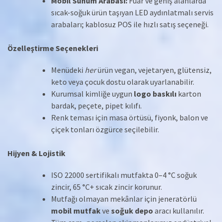
Mobil Sunum Arabası:
Fuar ve geniş alanlarda
sıcak-soğuk ürün taşıyan LED aydınlatmalı servis
arabaları; kablosuz POS ile hızlı satış seçeneği.
Özelleştirme Seçenekleri
Menüdeki
her
ürün vegan, vejetaryen, glütensiz,
keto veya çocuk dostu olarak uyarlanabilir.
Kurumsal kimliğe uygun
logo baskılı
karton
bardak, peçete, pipet kılıfı.
Renk teması için masa örtüsü, fiyonk, balon ve
çiçek tonları özgürce seçilebilir.
Hijyen & Lojistik
ISO 22000 sertifikalı mutfakta 0–4 °C soğuk
zincir, 65 °C+ sıcak zincir korunur.
Mutfağı olmayan mekânlar için jeneratörlü
mobil mutfak
ve
soğuk depo
aracı kullanılır.