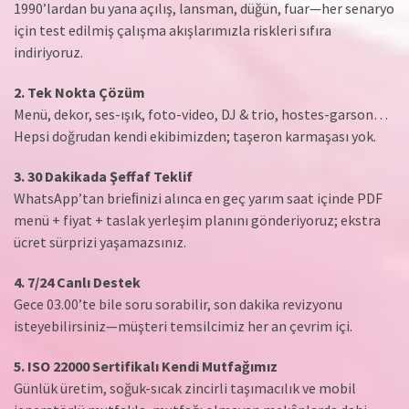
1990’lardan bu yana açılış, lansman, düğün, fuar—her senaryo
için test edilmiş çalışma akışlarımızla riskleri sıfıra
indiriyoruz.
2. Tek Nokta Çözüm
Menü, dekor, ses-ışık, foto-video, DJ & trio, hostes-garson…
Hepsi doğrudan kendi ekibimizden; taşeron karmaşası yok.
3. 30 Dakikada Şeffaf Teklif
WhatsApp’tan brieﬁnizi alınca en geç yarım saat içinde PDF
menü + fiyat + taslak yerleşim planını gönderiyoruz; ekstra
ücret sürprizi yaşamazsınız.
4. 7/24 Canlı Destek
Gece 03.00’te bile soru sorabilir, son dakika revizyonu
isteyebilirsiniz—müşteri temsilcimiz her an çevrim içi.
5. ISO 22000 Sertifikalı Kendi Mutfağımız
Günlük üretim, soğuk-sıcak zincirli taşımacılık ve mobil