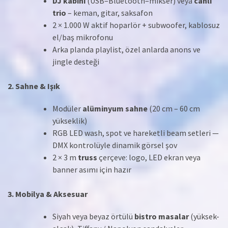
DJ kabini
(USB–Bluetooth–mikser) veya
canlı
trio
– keman, gitar, saksafon
2 × 1.000 W aktif hoparlör + subwoofer, kablosuz
el/baş mikrofonu
Arka planda playlist, özel anlarda anons ve
jingle desteği
2. Sahne & Işık
Modüler
alüminyum sahne
(20 cm – 60 cm
yükseklik)
RGB LED wash, spot ve hareketli beam setleri —
DMX kontrolüyle dinamik görsel şov
2 × 3 m
truss
çerçeve: logo, LED ekran veya
banner asımı için hazır
3. Mobilya & Aksesuar
Siyah veya beyaz örtülü
bistro masalar
(yüksek-