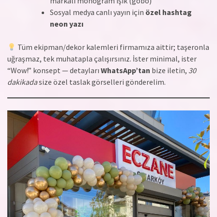
markalı monogram ışık (gobo)
Sosyal medya canlı yayın için
özel hashtag
neon yazı
Tüm ekipman/dekor kalemleri firmamıza aittir; taşeronla
uğraşmaz, tek muhatapla çalışırsınız. İster minimal, ister
“Wow!” konsept — detayları
WhatsApp’tan
bize iletin,
30
dakikada
size özel taslak görselleri gönderelim.