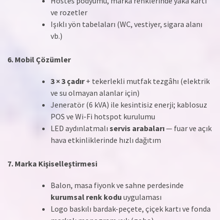
Hostes podyumu, marka renklerinde yaka kartı
ve rozetler
Işıklı yön tabelaları (WC, vestiyer, sigara alanı
vb.)
6. Mobil Çözümler
3 × 3 çadır
+ tekerlekli mutfak tezgâhı (elektrik
ve su olmayan alanlar için)
Jeneratör (6 kVA) ile kesintisiz enerji; kablosuz
POS ve Wi-Fi hotspot kurulumu
LED aydınlatmalı
servis arabaları
— fuar ve açık
hava etkinliklerinde hızlı dağıtım
7. Marka Kişiselleştirmesi
Balon, masa fiyonk ve sahne perdesinde
kurumsal renk kodu
uygulaması
Logo baskılı bardak-peçete, çiçek kartı ve fonda