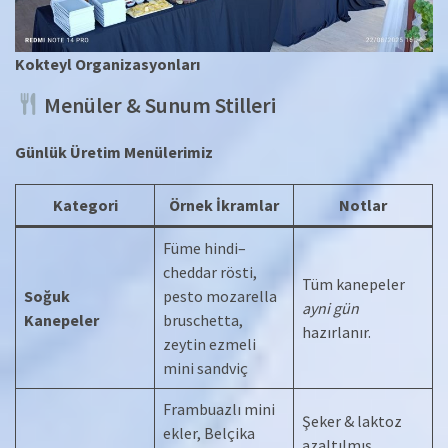
Kokteyl Organizasyonları
Menüler & Sunum Stilleri
Günlük Üretim Menülerimiz
Kategori
Örnek İkramlar
Notlar
Füme hindi–
cheddar rösti,
Tüm kanepeler
Soğuk
pesto mozarella
ayni gün
Kanepeler
bruschetta,
hazırlanır.
zeytin ezmeli
mini sandviç
Frambuazlı mini
Şeker & laktoz
ekler, Belçika
azaltılmış