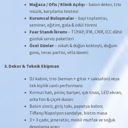
Mağaza / Ofis / Klinik Açılışı
– balon dekor, trio
müzik, karşılama hostesi
Kurumsal Buluşmalar
– bayi toplantısı,
seminer, eğitim, gala & ödül töreni
Fuar Standı İkramı
– TÜYAP, İFM, CNR, ICC dâhil
günlük servis paketleri
Özel Günler
– nikah & düğün kokteyli, doğum
günü, teras partisi, villa daveti
3. Dekor & Teknik Ekipman
DJ kabini, trio (keman + gitar + saksafon) veya
tek kişilik canlı performans
Kırmızı halı, pirinç bariyer, ışık truss, LED ekran,
arka fon & çiçek duvarı
Balon zincir, giriş takı, papatya balon;
Tiffany/Napolyon sandalye, bistro masa
3 × 3 çadır, jeneratör, mobil mutfak ve soğuk
depolama aracı