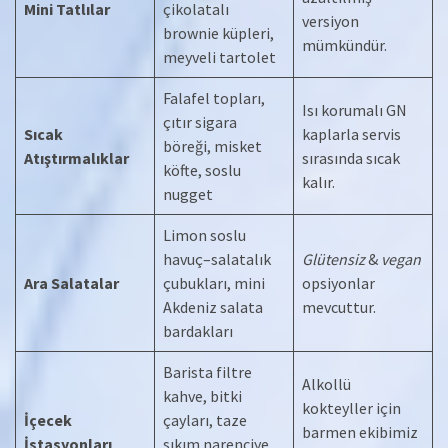
Mini Tatlılar
çikolatalı
versiyon
brownie küpleri,
mümkündür.
meyveli tartolet
Falafel topları,
Isı korumalı GN
çıtır sigara
Sıcak
kaplarla servis
böreği, misket
Atıştırmalıklar
sırasında sıcak
köfte, soslu
kalır.
nugget
Limon soslu
havuç–salatalık
Glütensiz
&
vegan
Ara Salatalar
çubukları, mini
opsiyonlar
Akdeniz salata
mevcuttur.
bardakları
Barista filtre
Alkollü
kahve, bitki
kokteyller için
İçecek
çayları, taze
barmen ekibimiz
İstasyonları
sıkım narenciye