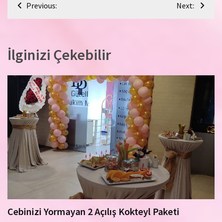
Yazı
Previous:
Next:
gezinmesi
İlginizi Çekebilir
Cebinizi Yormayan 2 Açılış Kokteyl Paketi