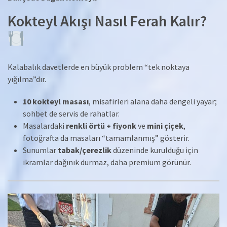
Kokteyl Akışı Nasıl Ferah Kalır?
Kalabalık davetlerde en büyük problem “tek noktaya
yığılma”dır.
10 kokteyl masası
, misafirleri alana daha dengeli yayar;
sohbet de servis de rahatlar.
Masalardaki
renkli örtü + fiyonk
ve
mini çiçek
,
fotoğrafta da masaları “tamamlanmış” gösterir.
Sunumlar
tabak/çerezlik
düzeninde kurulduğu için
ikramlar dağınık durmaz, daha premium görünür.