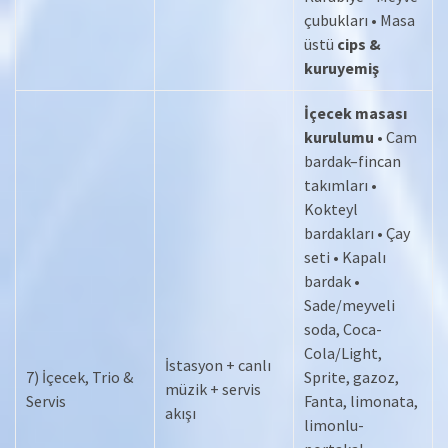
çubukları • Masa
üstü
cips &
kuruyemiş
İçecek masası
kurulumu
• Cam
bardak–fincan
takımları •
Kokteyl
bardakları • Çay
seti • Kapalı
bardak •
Sade/meyveli
soda, Coca-
Cola/Light,
İstasyon + canlı
7) İçecek, Trio &
Sprite, gazoz,
müzik + servis
Servis
Fanta, limonata,
akışı
limonlu-