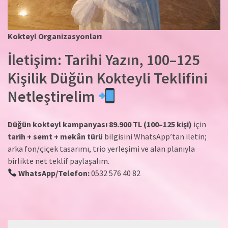
Kokteyl Organizasyonları
İletişim: Tarihi Yazın, 100–125
Kişilik Düğün Kokteyli Teklifini
Netleştirelim
Düğün kokteyl kampanyası 89.900 TL (100–125 kişi)
için
tarih + semt + mekân türü
bilgisini WhatsApp’tan iletin;
arka fon/çiçek tasarımı, trio yerleşimi ve alan planıyla
birlikte net teklif paylaşalım.
WhatsApp/Telefon:
0532 576 40 82