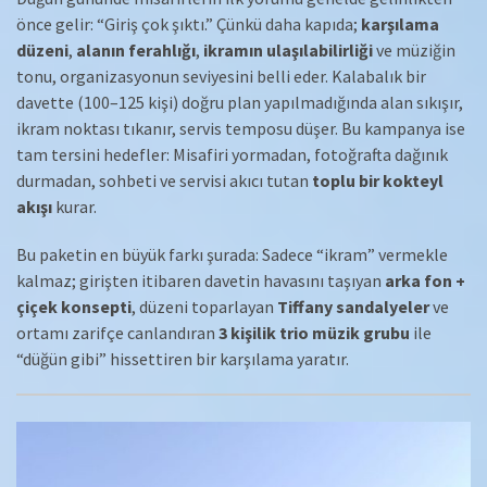
önce gelir: “Giriş çok şıktı.” Çünkü daha kapıda;
karşılama
düzeni
,
alanın ferahlığı
,
ikramın ulaşılabilirliği
ve müziğin
tonu, organizasyonun seviyesini belli eder. Kalabalık bir
davette (100–125 kişi) doğru plan yapılmadığında alan sıkışır,
ikram noktası tıkanır, servis temposu düşer. Bu kampanya ise
tam tersini hedefler: Misafiri yormadan, fotoğrafta dağınık
durmadan, sohbeti ve servisi akıcı tutan
toplu bir kokteyl
akışı
kurar.
Bu paketin en büyük farkı şurada: Sadece “ikram” vermekle
kalmaz; girişten itibaren davetin havasını taşıyan
arka fon +
çiçek konsepti
, düzeni toparlayan
Tiffany sandalyeler
ve
ortamı zarifçe canlandıran
3 kişilik trio müzik grubu
ile
“düğün gibi” hissettiren bir karşılama yaratır.