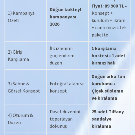
Fiyat: 89.900 TL
•
Düğün kokteyl
1) Kampanya
Konsept +
kampanyası
Özeti
kurulum + ikram
2026
+ canlı müzik tek
pakette
İlk izlenimi
1 karşılama
2) Giriş
güçlendiren
hostesi
•
1 adet
Karşılama
düzen
kırmızı halı
Düğün arka fon
3) Sahne &
Fotoğraf alanı ve
kurulumu
•
Görsel Konsept
konsept
Çiçek süsleme
ve kiralama
Davet düzenini
25 adet Tiffany
4) Oturum &
toparlayan
sandalye
Düzen
dokunuş
kiralama