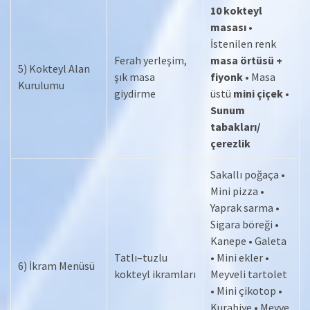
10 kokteyl
masası
•
İstenilen renk
Ferah yerleşim,
masa örtüsü +
5) Kokteyl Alan
şık masa
fiyonk
• Masa
Kurulumu
giydirme
üstü
mini çiçek
•
Sunum
tabakları/
çerezlik
Sakallı poğaça •
Mini pizza •
Yaprak sarma •
Sigara böreği •
Kanepe • Galeta
Tatlı–tuzlu
• Mini ekler •
6) İkram Menüsü
kokteyl ikramları
Meyveli tartolet
• Mini çikotop •
Kurabiye • Meyve