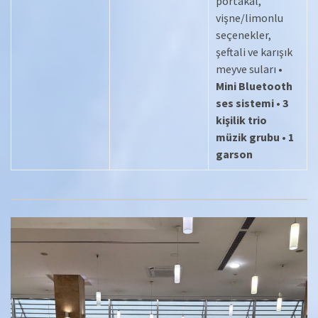
portakal,
vişne/limonlu
seçenekler,
şeftali ve karışık
meyve suları •
Mini Bluetooth
ses sistemi
•
3
kişilik trio
müzik grubu
•
1
garson