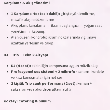
Karşılama & Akış Yönetimi
1 Karşılama Hostesi (dahil):
girişte yönlendirme,
misafir akışını düzenleme
Akış planı: karşılama → ikram başlangıcı → yoğun saat
yönetimi → kapanış
Alan düzeni kontrolü: ikram noktalarında yığılmayı
azaltan yerleşim ve takip
DJ + Trio + Teknik Altyapı
DJ (4 saat):
etkinliğin temposuna uygun müzik akışı
Profesyonel ses sistemi + 2 mikrofon:
anons, kurdele
ve kısa konuşmalar için net ses
2 kişilik Trio canlı performans (2 set):
keman +
saksafon veya akordeon alternatifli
Kokteyl Catering & Sunum