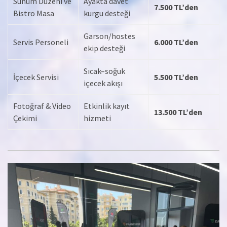
Sunum Düzeni ve
Ayakta davet
7.500 TL’den
Bistro Masa
kurgu desteği
Garson/hostes
Servis Personeli
6.000 TL’den
ekip desteği
Sıcak–soğuk
İçecek Servisi
5.500 TL’den
içecek akışı
Fotoğraf & Video
Etkinlik kayıt
13.500 TL’den
Çekimi
hizmeti