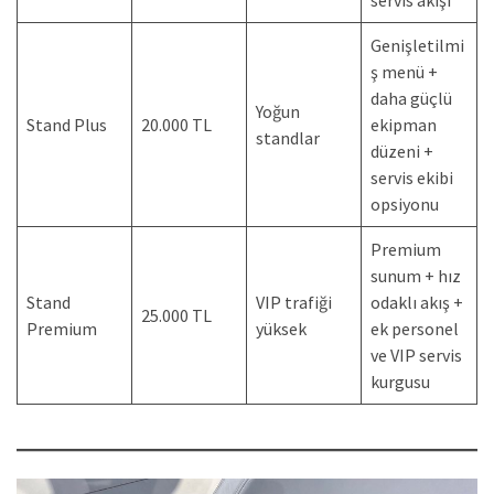
Genişletilmi
ş menü +
daha güçlü
Yoğun
Stand Plus
20.000 TL
ekipman
standlar
düzeni +
servis ekibi
opsiyonu
Premium
sunum + hız
Stand
VIP trafiği
odaklı akış +
25.000 TL
Premium
yüksek
ek personel
ve VIP servis
kurgusu